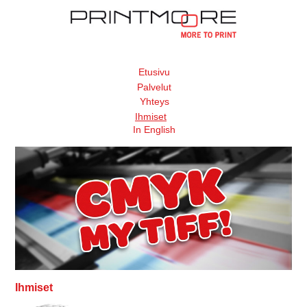
Etusivu
Palvelut
Yhteys
Ihmiset
In English
Ihmiset