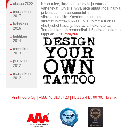
elokuu 2022
Kesä tulee, ilmat lämpenevät ja vaatteet
vähenevät. On siis hyvä aika antaa ihosi näkyä
marraskuu
ja koristaa sitä personoidulla
2017
siirtotatuoinnilla. Käytämme uusinta
siirtotatuointitekniikkaa, jolla voimme tuottaa
heinäkuu
yksityiskohtaisia ja kestäviä ihokoristeita.
2015
Tatuointi kestää normaalisti 1-5 päivää paikasta
riippuen.
Ota yhteyttä!
huhtikuu
2014
tammikuu
2013
joulukuu
2012
marraskuu
2012
Printmoore Oy | +358 45 318 7420 | Hyttitie 4 B, 00700 Helsinki