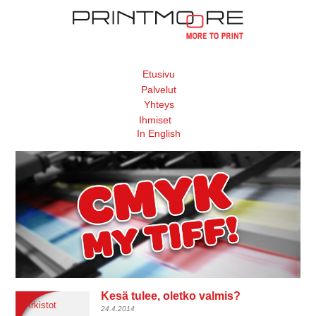
Etusivu
Palvelut
Yhteys
Ihmiset
In English
Kesä tulee, oletko valmis?
Arkistot
24.4.2014